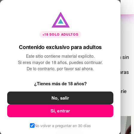
Paris Charlotte Raw Voyeur Cam
+18 SOLO ADULTOS
Contenido exclusivo para adultos
Esto es cámara B. Un POV crudo, sin guión, sin
Este sitio contiene material explícito.
filtro.
Paris Charlotte
se la mama con baba, la cogen sin
Si eres mayor de 18 años, puedes continuar.
pausa y los gemidos reales te ponen duro.
De lo contrario, por favor sal ahora.
La cámara la sigue desde el costado, como si espiaras
cada movimiento.
¿Tienes más de 18 años?
Y al final, le revientan la cara en leche mientras sonríe
No, salir
rendida.
Sí, entrar
No volver a preguntar en 30 días