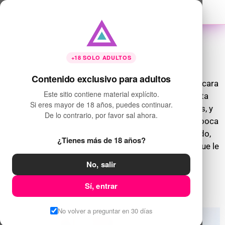
YouthLust Mia Debut
+18 SOLO ADULTOS
Contenido exclusivo para adultos
Mia
entra con ese sostén negro que no tapa nada y cara
Este sitio contiene material explícito.
de no romper un plato. 19 recién cumplidos. Carita
Si eres mayor de 18 años, puedes continuar.
tierna, lengua entrenada. Se sienta, abre las piernas, y
De lo contrario, por favor sal ahora.
espera órdenes. Está lista.Se arrodilla, abre bien la boca
y no le da miedo la verga. La mama lento, babeando,
¿Tienes más de 18 años?
tragando, gimiendo. Te mira fijo, como pidiéndote que le
des más.
No, salir
Después de esto, vas a necesitar otra toalla.
Sí, entrar
No volver a preguntar en 30 días